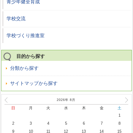
青少年健全育成
学校交流
学校づくり推進室
目的から探す
分類から探す
サイトマップから探す
2026年
8
月
日
月
火
水
木
金
土
1
2
3
4
5
6
7
8
9
10
11
12
13
14
15