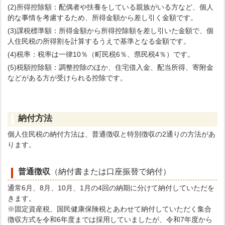
(2)所得控除額：配偶者や扶養をしている親族がいる方など、個人
的な事情を考慮するため、所得金額から差し引く金額です。
(3)課税標準額：所得金額から所得控除額を差し引いた金額で、個
人住民税の所得割を計算するうえで基準となる金額です。
(4)税率：税率は一律10％（町民税6％、県民税4％）です。
(5)税額控除額：調整控除のほか、住宅借入金、配当所得、寄附金
などがある方が受けられる控除です。
納付方法
個人住民税の納付方法は、普通徴収と特別徴収の2通りの方法があ
ります。
普通徴収
（納付書または口座振替で納付）
通常6月、8月、10月、1月の4回の納期に分けて納付していただを
きます。
※固定資産税、国民健康保険税とあわせて納付していただく集合
徴収方式を令和6年度までは採用していましたが、令和7年度から