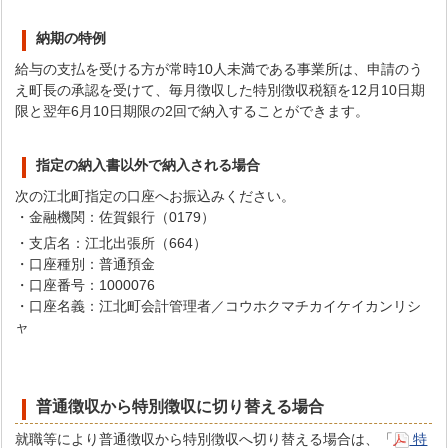
納期の特例
給与の支払を受ける方が常時10人未満である事業所は、申請のう
え町長の承認を受けて、毎月徴収した特別徴収税額を12月10日期
限と翌年6月10日期限の2回で納入することができます。
指定の納入書以外で納入される場合
次の江北町指定の口座へお振込みください。
・金融機関：佐賀銀行（0179）
・支店名：江北出張所（664）
・口座種別：普通預金
・口座番号：1000076
・口座名義：江北町会計管理者／コウホクマチカイケイカンリシ
ャ
普通徴収から特別徴収に切り替える場合
就職等により普通徴収から特別徴収へ切り替える場合は、「
特