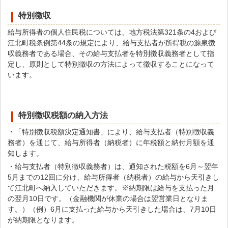
特別徴収
給与所得者の個人住民税については、地方税法第321条の4および
江北町税条例第44条の規定により、給与支払者が所得税の源泉徴
収義務者である場合、その給与支払者を特別徴収義務者として指
定し、原則として特別徴収の方法によって徴収することになって
います。
特別徴収税額の納入方法
・「特別徴収税額決定通知書」により、給与支払者（特別徴収義
務者）を通じて、給与所得者（納税者）に年税額と納付月額を通
知します。
・給与支払者（特別徴収義務者）は、通知された税額を6月～翌年
5月までの12回に分け、給与所得者（納税者）の給与から天引きし
て江北町へ納入していただきます。※納期限は給与を支払った月
の翌月10日です。（金融機関が休業の場合は翌営業日となりま
す。）（例）6月に支払った給与から天引きした場合は、7月10日
が納期限となります。