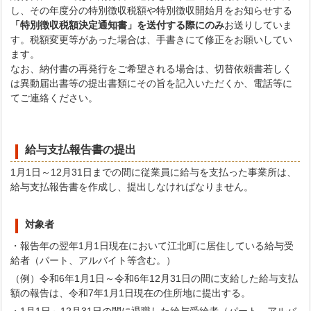
し、その年度分の特別徴収税額や特別徴収開始月をお知らせする
「特別徴収税額決定通知書」を送付する際にのみ
お送りしていま
す。税額変更等があった場合は、手書きにて修正をお願いしてい
ます。
なお、納付書の再発行をご希望される場合は、切替依頼書若しく
は異動届出書等の提出書類にその旨を記入いただくか、電話等に
てご連絡ください。
給与支払報告書の提出
1月1日～12月31日までの間に従業員に給与を支払った事業所は、
給与支払報告書を作成し、提出しなければなりません。
対象者
・報告年の翌年1月1日現在において江北町に居住している給与受
給者（パート、アルバイト等含む。）
（例）令和6年1月1日～令和6年12月31日の間に支給した給与支払
額の報告は、令和7年1月1日現在の住所地に提出する。