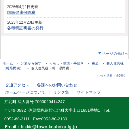
2026年4月1日更新
国民健康保険税
2023年12月20日更新
各種税証明書の発行
ページの先頭へ
ホーム
＞
分類から探す
＞
くらし・環境・手続き
＞
税金
＞
個人住民税
（町県民税）
＞ 個人住民税（町・県民税）
もっと見る（全3件）
交通アクセス
｜
各課へのお問い合わせ
｜
ホームページについて
｜
リンク集
｜
サイトマップ
江北町
法人番号 7000020414247
〒849-0592 佐賀県杵島郡江北町大字山口1651番地1 Tel:
0952-86-2111
Fax:0952-86-2130