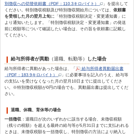
別徴収への切替依頼書（PDF：110.3キロバイト）
」を提出して
ください。特別徴収税額及び特別徴収開始月については、
依頼書
を受領した月の翌月上旬
に「特別徴収税額決定・変更通知書」に
より通知いたします。「特別徴収税額決定・変更通知書」の発送
前に税額等について確認したい場合は、その旨を依頼書に記載し
てください。
給与所得者が異動
（退職、転勤等）
した場合
給与所得者に異動があった場合は、「
給与所得者異動届出書
（PDF：183.9キロバイト）
」に必要事項を記入のうえ、給与等
の支払いを受けなくなった月の翌月10日までに提出してくださ
い。※特別徴収税額が0円の場合でも、異動届出書は提出してくだ
さい。
退職、休職、育休等の場合
一括徴収
：退職日が次のいずれかに該当する場合、未徴収税額
（残りの税額）を超える最終の給与等が5月31日までに支払われる
ときは、未徴収税額を一括徴収し、特別徴収の方法により納入し