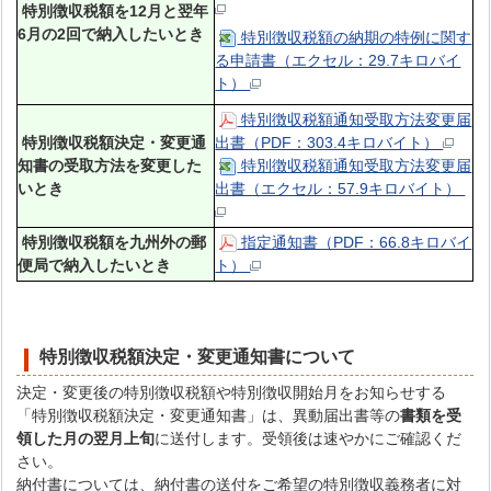
特別徴収税額を12月と翌年
6月の2回で納入したいとき
特別徴収税額の納期の特例に関す
る申請書（エクセル：29.7キロバイ
ト）
特別徴収税額通知受取方法変更届
特別徴収税額決定・変更通
出書（PDF：303.4キロバイト）
知書の受取方法を変更した
特別徴収税額通知受取方法変更届
いとき
出書（エクセル：57.9キロバイト）
特別徴収税額を九州外の郵
指定通知書（PDF：66.8キロバイ
便局で納入したいとき
ト）
特別徴収税額決定・変更通知書について
決定・変更後の特別徴収税額や特別徴収開始月をお知らせする
「特別徴収税額決定・変更通知書」は、異動届出書等の
書類を受
領した月の翌月上旬
に送付します。受領後は速やかにご確認くだ
さい。
納付書については、納付書の送付をご希望の特別徴収義務者に対