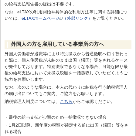
の給与支払報告書の提出は不要です。
なお、eLTAXの利用開始や具体的な利用方法等に関する詳細につ
いては、
eLTAXホームページ
（外部リンク）
をご覧ください。
外国人の方を雇用している事業所の方へ
外国人労働者が退職等により特別徴収から普通徴収へ切り替わっ
た際に、個人住民税が未納のまま出国（帰国）等をされるケース
が発生しております。特別徴収できなくなる場合、可能な限り最
後の給与支払において未徴収税額を一括徴収していただくようご
協力をお願いします。
なお、次のような場合は、本人の代わりに納税を行う納税管理人
の届け出についてもご案内、ご協力をお願いします。
納税管理人制度については、
こちら
からご確認ください。
・最後の給与支払が少額のため一括徴収できない場合
・1月2日以降、新年度の税額が確定する前に出国（帰国）等をさ
れる場合