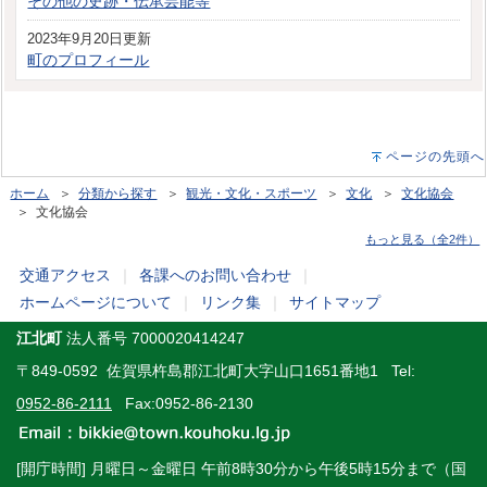
その他の史跡・伝承芸能等
2023年9月20日更新
町のプロフィール
ページの先頭へ
ホーム
＞
分類から探す
＞
観光・文化・スポーツ
＞
文化
＞
文化協会
＞ 文化協会
もっと見る（全2件）
交通アクセス
｜
各課へのお問い合わせ
｜
ホームページについて
｜
リンク集
｜
サイトマップ
江北町
法人番号 7000020414247
〒849-0592 佐賀県杵島郡江北町大字山口1651番地1 Tel:
0952-86-2111
Fax:0952-86-2130
[開庁時間] 月曜日～金曜日 午前8時30分から午後5時15分まで（国