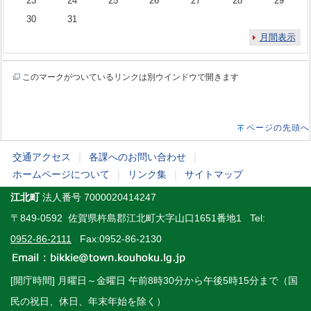
23
24
25
26
27
28
29
30
31
月間表示
このマークがついているリンクは別ウインドウで開きます
ページの先頭へ
交通アクセス
｜
各課へのお問い合わせ
｜
ホームページについて
｜
リンク集
｜
サイトマップ
江北町
法人番号 7000020414247
〒849-0592 佐賀県杵島郡江北町大字山口1651番地1 Tel:
0952-86-2111
Fax:0952-86-2130
[開庁時間] 月曜日～金曜日 午前8時30分から午後5時15分まで（国
民の祝日、休日、年末年始を除く）