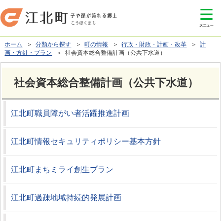
ホーム
＞
分類から探す
＞
町の情報
＞
行政・財政・計画・改革
＞
計
画・方針・プラン
＞ 社会資本総合整備計画（公共下水道）
社会資本総合整備計画（公共下水道）
江北町職員障がい者活躍推進計画
江北町情報セキュリティポリシー基本方針
江北町まちミライ創生プラン
江北町過疎地域持続的発展計画