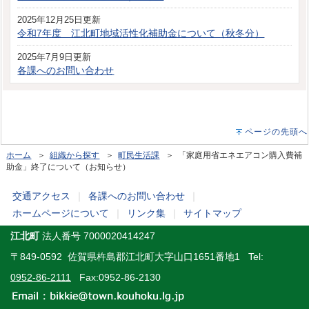
2025年12月25日更新
令和7年度 江北町地域活性化補助金について（秋冬分）
2025年7月9日更新
各課へのお問い合わせ
ページの先頭へ
ホーム
＞
組織から探す
＞
町民生活課
＞ 「家庭用省エネエアコン購入費補
助金」終了について（お知らせ）
交通アクセス
｜
各課へのお問い合わせ
｜
ホームページについて
｜
リンク集
｜
サイトマップ
江北町
法人番号 7000020414247
〒849-0592 佐賀県杵島郡江北町大字山口1651番地1 Tel:
0952-86-2111
Fax:0952-86-2130