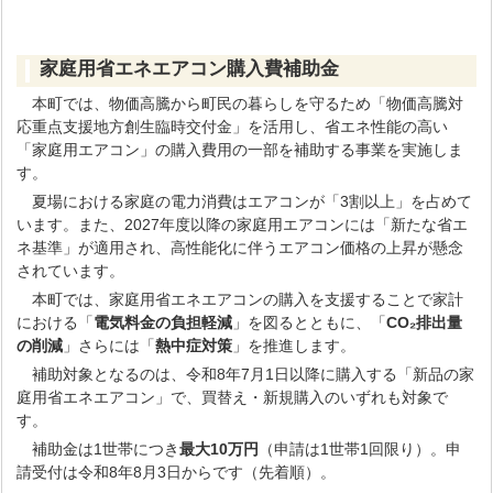
家庭用省エネエアコン購入費補助金
本町では、物価高騰から町民の暮らしを守るため「物価高騰対
応重点支援地方創生臨時交付金」を活用し、省エネ性能の高い
「家庭用エアコン」の購入費用の一部を補助する事業を実施しま
す。
夏場における家庭の電力消費はエアコンが「3割以上」を占めて
います。また、2027年度以降の家庭用エアコンには「新たな省エ
ネ基準」が適用され、高性能化に伴うエアコン価格の上昇が懸念
されています。
本町では、家庭用省エネエアコンの購入を支援することで家計
における「
電気料金の負担軽減
」を図るとともに、「
CO₂排出量
の削減
」さらには「
熱中症対策
」を推進します。
補助対象となるのは、令和8年7月1日以降に購入する「新品の家
庭用省エネエアコン」で、買替え・新規購入のいずれも対象で
す。
補助金は1世帯につき
最大10万円
（申請は1世帯1回限り）。申
請受付は令和8年8月3日からです（先着順）。