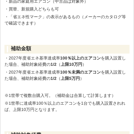
・新品の家庭用エアコン（中古品は対象外）
・買替、新規購入どちらも可
・「省エネ性マーク」の表示があるもの（メーカーのカタログ等
で確認できます）
補助金額
・2027年度省エネ基準達成率
100％以上
のエアコン
を購入設置し
た場合、補助対象経費の
1/2
（
上限10万円
）
・2027年度省エネ基準達成率
100％未満
のエアコン
を購入設置し
た場合、補助対象経費の
1/2
（
上限5万円
）
※1世帯で複数台購入可。（補助金は合算して計算します）
※1世帯に達成率100％以上のエアコンを1台でも購入設置されれ
ば、上限10万円となります。