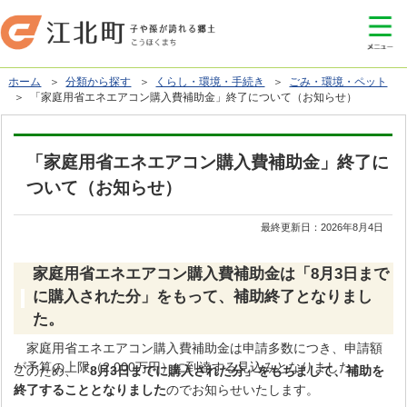
ホーム
＞
分類から探す
＞
くらし・環境・手続き
＞
ごみ・環境・ペット
＞ 「家庭用省エネエアコン購入費補助金」終了について（お知らせ）
「家庭用省エネエアコン購入費補助金」終了に
ついて（お知らせ）
最終更新日：
2026年8月4日
家庭用省エネエアコン購入費補助金は「8月3日まで
に購入された分」をもって、補助終了となりまし
た。
家庭用省エネエアコン購入費補助金は申請多数につき、申請額
が予算の上限（2,000万円）に到達する見込みとなりました。
このため、
「8月3日までに購入された分」をもちまして、補助を
終了することとなりました
のでお知らせいたします。