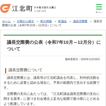
ホーム
＞
分類から探す
＞
町の情報
＞
町議会
＞
議長交際費
＞ 議長交
際費の公表（令和7年10月～12月分）について
議長交際費の公表（令和7年10月～12月分）に
ついて
最終更新日：
2025年12月26日
議長交際費について
議長交際費とは、議長等が江北町議会を代表し、対外的活動を
するために必要と認める場合に、予算の範囲内で支出する経費で
す。
交際費の支出にあたっては、『江北町議会議長交際費の支出に
関する基準』に基づき社会通念上妥当な範囲で最小限にとどめる
よう配慮しています。